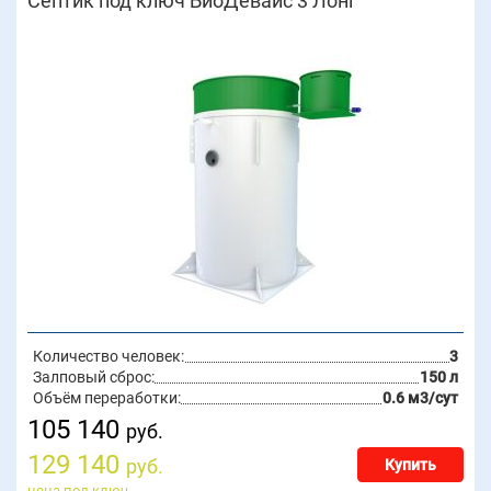
Септик под ключ БиоДевайс 3 Лонг
Количество человек:
3
Залповый сброс:
150 л
Объём переработки:
0.6 м3/сут
105 140
руб.
129 140
руб.
Купить
цена под ключ