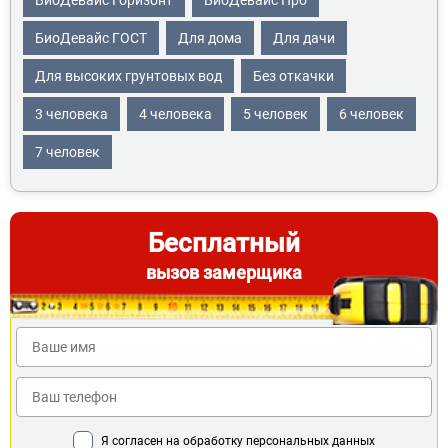
БиоДевайс Горизонт
БиоДевайс Про
БиоДевайс ГОСТ
Для дома
Для дачи
Для высоких грунтовых вод
Без откачки
3 человека
4 человека
5 человек
6 человек
7 человек
Бесплатный
вызов замерщика
Я согласен на обработку персональных данных