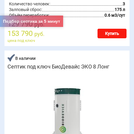
Количество человек:
3
Залповый сброс:
175 л
Объём переработки:
0.6 м3/сут
Подбор септика за 5 минут
129 790
руб.
153 790
руб.
Купить
цена под ключ
В наличии
Септик под ключ БиоДевайс ЭКО 8 Лонг