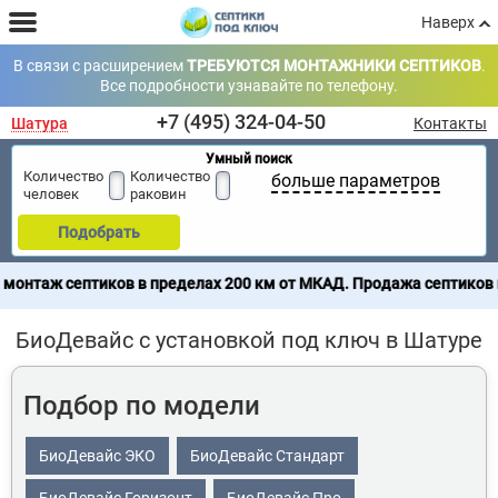
Наверх
В связи с расширением
ТРЕБУЮТСЯ МОНТАЖНИКИ СЕПТИКОВ
.
Все подробности узнавайте по телефону.
+7 (495) 324-04-50
Шатура
Контакты
Умный поиск
Количество
Количество
больше параметров
человек
раковин
Подобрать
ков в пределах 200 км от МКАД. Продажа септиков по всей Росс
БиоДевайс с установкой под ключ в Шатуре
Подбор по модели
БиоДевайс ЭКО
БиоДевайс Стандарт