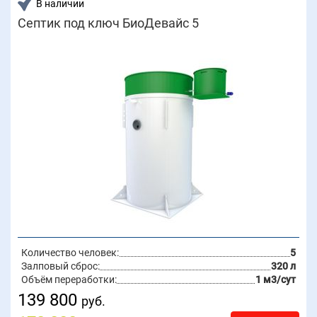
В наличии
Септик под ключ БиоДевайс 5
Количество человек:
5
Залповый сброс:
320 л
Объём переработки:
1 м3/сут
139 800
руб.