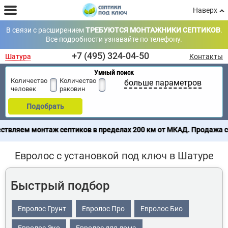
Наверх
В связи с расширением
ТРЕБУЮТСЯ МОНТАЖНИКИ СЕПТИКОВ
.
Все подробности узнавайте по телефону.
+7 (495) 324-04-50
Шатура
Контакты
Умный поиск
Количество
Количество
больше параметров
человек
раковин
Подобрать
 септиков в пределах 200 км от МКАД. Продажа септиков по все
Евролос с установкой под ключ в Шатуре
Быстрый подбор
Евролос Грунт
Евролос Про
Евролос Био