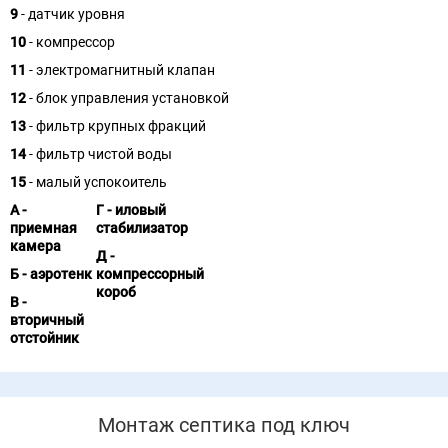
9
- датчик уровня
10
- компрессор
11
- электромагнитный клапан
12
- блок управления установкой
13
- фильтр крупных фракций
14
- фильтр чистой воды
15
- малый успокоитель
А -
Г - иловый
приемная
стабилизатор
камера
Д -
Б - аэротенк
компрессорный
короб
В -
вторичный
отстойник
Монтаж септика под ключ