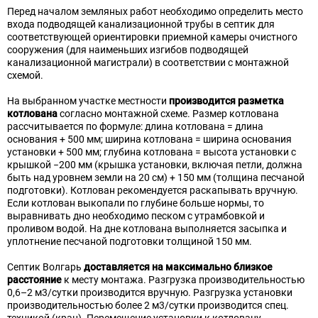
Перед началом земляных работ необходимо определить место
входа подводящей канализационной трубы в септик для
соответствующей ориентировки приемной камеры очистного
сооружения (для наименьших изгибов подводящей
канализационной магистрали) в соответствии с монтажной
схемой.
На выбранном участке местности
производится разметка
котлована
согласно монтажной схеме. Размер котлована
рассчитывается по формуле: длина котлована = длина
основания + 500 мм; ширина котлована = ширина основания
установки + 500 мм; глубина котлована = высота установки с
крышкой −200 мм (крышка установки, включая петли, должна
быть над уровнем земли на 20 см) + 150 мм (толщина песчаной
подготовки). Котлован рекомендуется раскапывать вручную.
Если котлован выкопали по глубине больше нормы, то
выравнивать дно необходимо песком с утрамбовкой и
проливом водой. На дне котлована выполняется засыпка и
уплотнение песчаной подготовки толщиной 150 мм.
Септик Волгарь
доставляется на максимально близкое
расстояние
к месту монтажа. Разгрузка производительностью
0,6–2 м3/сутки производится вручную. Разгрузка установки
производительностью более 2 м3/сутки производится спец.
техникой (кран). Перемещение установки к котловану