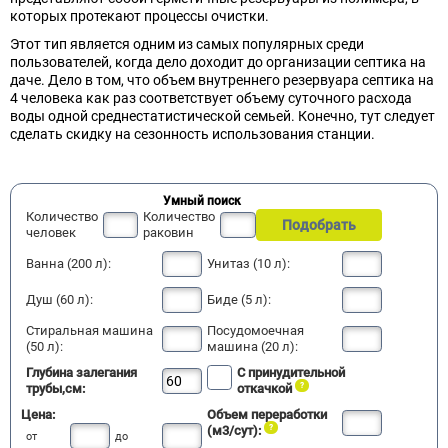
которых протекают процессы очистки.
Этот тип является одним из самых популярных среди
пользователей, когда дело доходит до организации септика на
даче. Дело в том, что объем внутреннего резервуара септика на
4 человека как раз соответствует объему суточного расхода
воды одной среднестатистической семьей. Конечно, тут следует
сделать скидку на сезонность использования станции.
Умный поиск
Количество
Количество
Подобрать
человек
раковин
Ванна (200 л):
Унитаз (10 л):
Душ (60 л):
Биде (5 л):
Стиральная машина
Посудомоечная
(50 л):
машина (20 л):
Глубина залегания
С принудительной
трубы,см:
откачкой
Цена:
Объем переработки
(м3/сут):
от
до