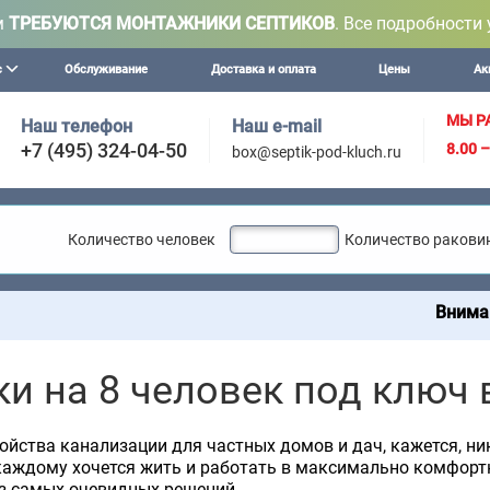
м
ТРЕБУЮТСЯ МОНТАЖНИКИ СЕПТИКОВ
. Все подробности 
с
Обслуживание
Доставка и оплата
Цены
Ак
МЫ Р
Наш телефон
Наш e-mail
+7 (495) 324-04-50
8.00 
box@septik-pod-kluch.ru
Количество человек
Количество ракови
Внимание! Мы ос
ки на 8 человек под ключ 
ойства канализации для частных домов и дач, кажется, ник
каждому хочется жить и работать в максимально комфортн
з самых очевидных решений.