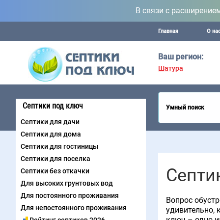
В связи с расширение
Главная
О на
Ваш регион:
Шатура
Септики под ключ
Умный поиск
Септики для дачи
Септики для дома
Септики для гостиницы
Септики для поселка
Септи
Септики без откачки
Для высоких грунтовых вод
Для постоянного проживания
Вопрос обустр
Для непостоянного проживания
удивительно, 
ключ – одно и