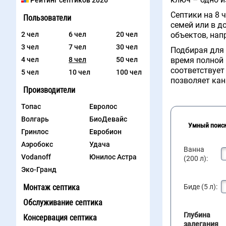
Рейтинг септиков 2026
Септики на 8 
Пользователи
семей или в д
2 чел
6 чел
20 чел
объектов, нап
3 чел
7 чел
30 чел
Подбирая для 
4 чел
8 чел
50 чел
время полной 
соответствует
5 чел
10 чел
100 чел
позволяет кан
Производители
Топас
Евролос
Волгарь
БиоДевайс
Умный поис
Гринлос
Евробион
Аэробокс
Удача
Ванна
Vodanoff
Юнилос Астра
(200 л):
Эко-Гранд
Монтаж септика
Биде (5 л):
Обслуживание септика
Глубина
Консервация септика
залегания