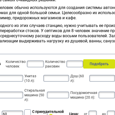
человек обычно используются для создания системы авто
омах для одной большой семьи. Целесообразно их использ
ример, придорожных магазинов и кафе.
одного из этих случаев станцию, нужно учитывать ее прои
переработки стоков. У септиков для 8 человек значение п
 среднесуточному расходу воды восьми пользователей. За
ализации выдерживать нагрузку из душевой, ванны, санузл
Количество
Количество
Подобрать
к
человек
раковин
Унитаз
Душ (60
(10 л):
л):
Стиральная
Посудомоечная
машина (50
машина (20 л):
л):
С принудительной
Цена:
от
до