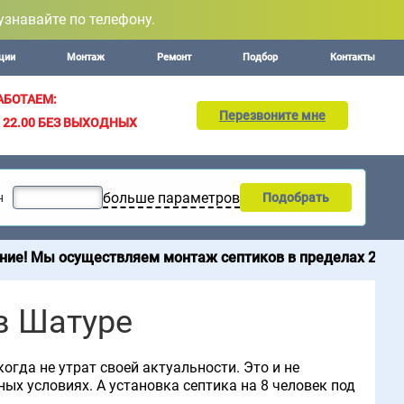
узнавайте по телефону.
ции
Монтаж
Ремонт
Подбор
Контакты
АБОТАЕМ:
Перезвоните мне
– 22.00
БЕЗ ВЫХОДНЫХ
больше параметров
н
Подобрать
уществляем монтаж септиков в пределах 200 км от МКАД.
в Шатуре
огда не утрат своей актуальности. Это и не
ых условиях. А установка септика на 8 человек под