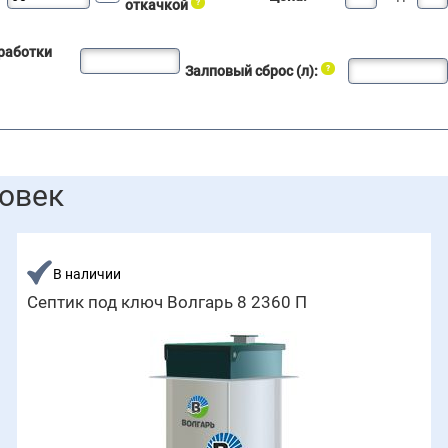
откачкой
работки
Залповый сброс (л):
ловек
В наличии
Септик под ключ Волгарь 8 2360 П