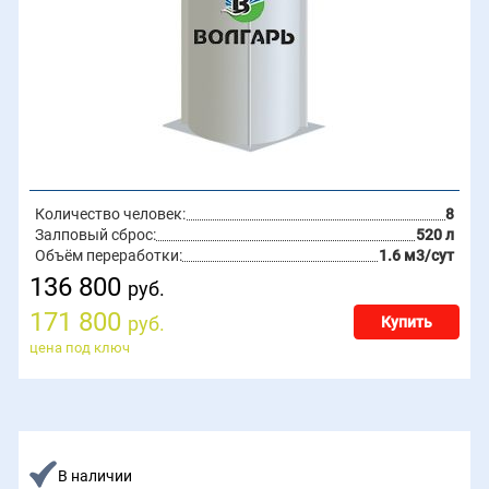
Количество человек:
8
Залповый сброс:
520 л
Объём переработки:
1.6 м3/сут
136 800
руб.
171 800
руб.
Купить
цена под ключ
В наличии