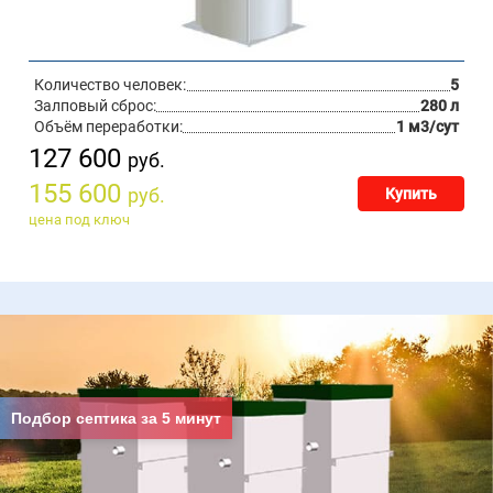
Количество человек:
5
Залповый сброс:
280 л
Объём переработки:
1 м3/сут
127 600
руб.
155 600
руб.
Купить
цена под ключ
Подбор септика за 5 минут