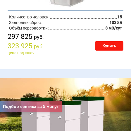
Количество человек:
15
Залповый сброс:
1025 л
Объём переработки:
3 м3/сут
297 825
руб.
323 925
руб.
Купить
цена под ключ
Подбор септика за 5 минут