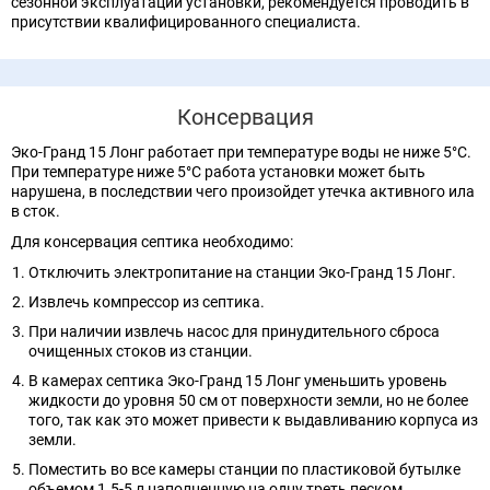
сезонной эксплуатации установки, рекомендуется проводить в
присутствии квалифицированного специалиста.
Консервация
Эко-Гранд 15 Лонг работает при температуре воды не ниже 5°C.
При температуре ниже 5°C работа установки может быть
нарушена, в последствии чего произойдет утечка активного ила
в сток.
Для консервация септика необходимо:
Отключить электропитание на станции Эко-Гранд 15 Лонг.
Извлечь компрессор из септика.
При наличии извлечь насос для принудительного сброса
очищенных стоков из станции.
В камерах септика Эко-Гранд 15 Лонг уменьшить уровень
жидкости до уровня 50 см от поверхности земли, но не более
того, так как это может привести к выдавливанию корпуса из
земли.
Поместить во все камеры станции по пластиковой бутылке
объемом 1.5-5 л,наполненную на одну треть песком.