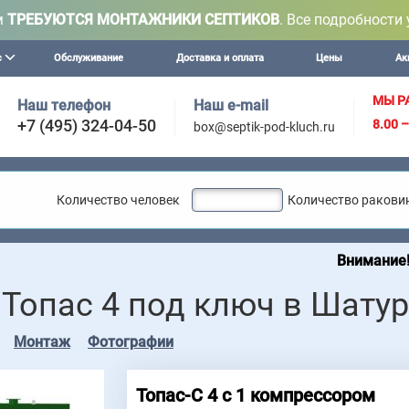
м
ТРЕБУЮТСЯ МОНТАЖНИКИ СЕПТИКОВ
. Все подробности 
с
Обслуживание
Доставка и оплата
Цены
Ак
МЫ Р
Наш телефон
Наш e-mail
+7 (495) 324-04-50
8.00 
box@septik-pod-kluch.ru
Количество человек
Количество ракови
Внимание! Мы осущес
 Топас 4 под ключ в Шату
Монтаж
Фотографии
Топас-С 4 c 1 компрессором