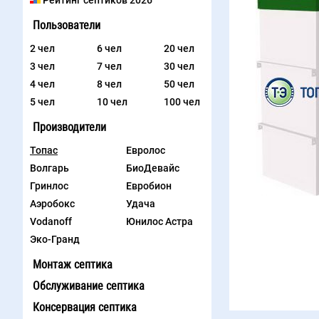
Рейтинг септиков 2026
Пользователи
2 чел
6 чел
20 чел
3 чел
7 чел
30 чел
4 чел
8 чел
50 чел
5 чел
10 чел
100 чел
Производители
Топас
Евролос
Волгарь
БиоДевайс
Гринлос
Евробион
Аэробокс
Удача
Vodanoff
Юнилос Астра
Эко-Гранд
Монтаж септика
Обслуживание септика
Консервация септика