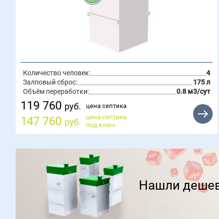
Количество человек:
4
Залповый сброс:
175 л
Объём переработки:
0.8 м3/сут
119 760
руб.
цена септика
цена септика
147 760
руб.
под ключ
Нашли деше