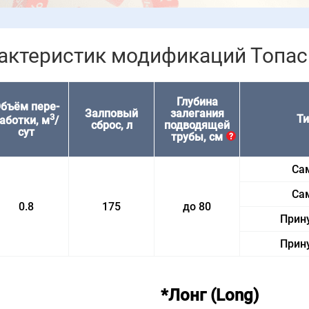
актеристик модификаций Топас
Глубина
бъём пере­
Залповый
залегания
3
Ти
аботки, м
/
сброс, л
подводящей
сут
трубы, см
?
Са
Са
0.8
175
до 80
Прин
Прин
*Лонг (Long)