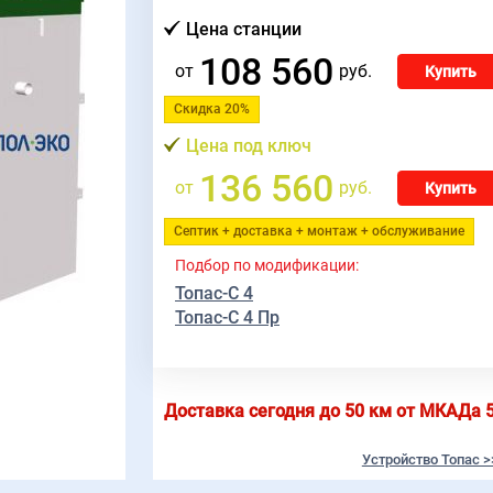
Цена станции
108 560
от
руб.
Купить
Скидка 20%
Цена под ключ
136 560
от
руб.
Купить
Септик + доставка + монтаж + обслуживание
Подбор по модификации:
Топас-С 4
Топас-С 4 Пр
Доставка сегодня до 50 км от МКАДа
Устройство Топас >