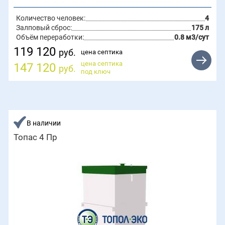
Количество человек:
4
Залповый сброс:
175 л
Объём переработки:
0.8 м3/сут
119 120
руб.
цена септика
цена септика
147 120
руб.
под ключ
В наличии
Топас 4 Пр