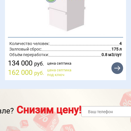
Количество человек:
4
Залповый сброс:
175 л
Объём переработки:
0.8 м3/сут
134 000
руб.
цена септика
цена септика
162 000
руб.
под ключ
Снизим цену!
вле?