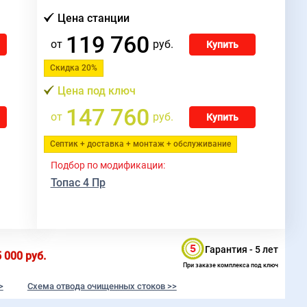
Цена станции
119 760
от
руб.
Купить
Скидка 20%
Цена под ключ
147 760
от
руб.
Купить
Септик + доставка + монтаж + обслуживание
Подбор по модификации:
Топас 4 Пр
Гарантия - 5 лет
5 000
руб.
При заказе комплекса под ключ
>
Схема отвода очищенных стоков >>