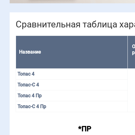
Сравнительная таблица хар
О
Название
р
Топас 4
Топас-С 4
Топас 4 Пр
Топас-С 4 Пр
*ПР