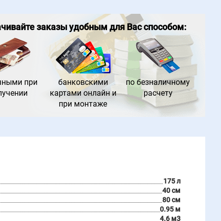
чивайте заказы удобным для Вас способом:
чными при
банковс
кими
по безналич
ному
лучении
картами онлайн и
расчету
при монтаже
175 л
40 см
80 см
0.95 м
4.6 м3