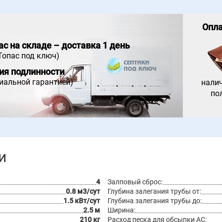
Опла
ас на складе – доставка 1 день
Топас под ключ)
ия подлинности
циальной гарантией)
нали
по
и
4
Залповый сброс:
0.8 м3/сут
Глубина залегания трубы от:
1.5 кВт/сут
Глубина залегания трубы до:
2.5 м
Ширина:
210 кг
Расход песка для обсыпки АС: