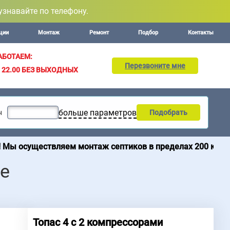
узнавайте по телефону.
ции
Монтаж
Ремонт
Подбор
Контакты
АБОТАЕМ:
Перезвоните мне
– 22.00
БЕЗ ВЫХОДНЫХ
больше параметров
н
Подобрать
твляем монтаж септиков в пределах 200 км от МКАД. Про
ре
Топас 4 c 2 компрессорами