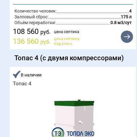
Количество человек:
4
Залповый сброс:
175 л
Объём переработки:
0.8 м3/сут
108 560
руб.
цена септика
цена септика
136 560
руб.
под ключ
Топас 4 (с двумя компрессорами)
В наличии
Топас 4